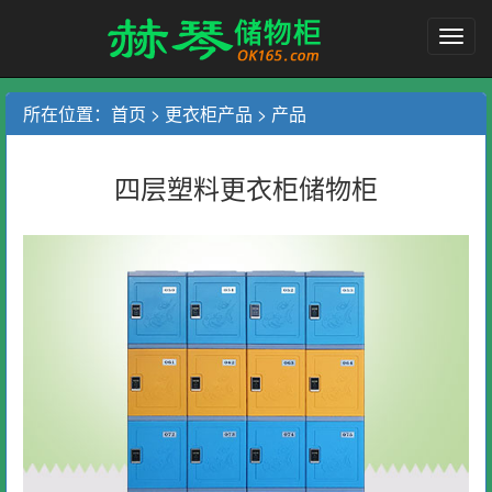
赫
琴
塑
料
所在位置：
首页
>
更衣柜产品
> 产品
更
衣
柜
四层塑料更衣柜储物柜
储
物
柜